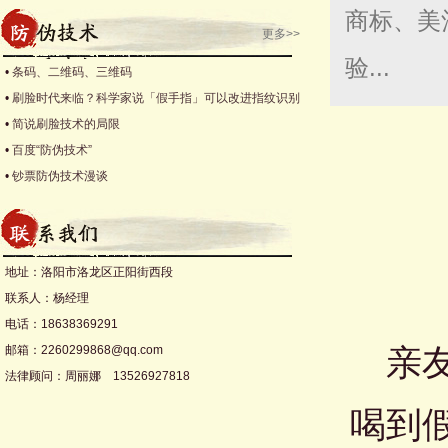
商标、美
更多>>
验...
•
条码、二维码、三维码
•
刷脸时代来临？科学家说「假手指」可以改进指纹识别
•
简说刷脸技术的局限
•
百度“防伪技术”
•
钞票防伪技术漫谈
地址：洛阳市洛龙区正阳街西段
联系人：杨经理
电话：18638369291
邮箱：2260299868@qq.com
亲友
法律顾问：周丽娜 13526927818
喝到