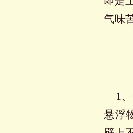
即是
气味
1、
悬浮