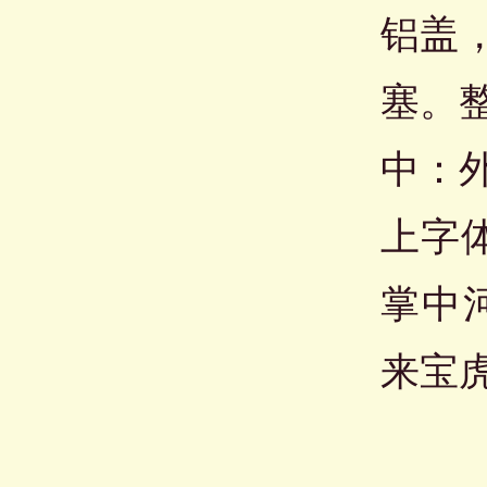
铝盖
塞。
中：
上字
掌中
来宝虎