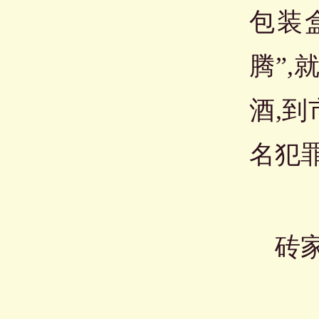
包装
腾”
酒,
名犯
砖家