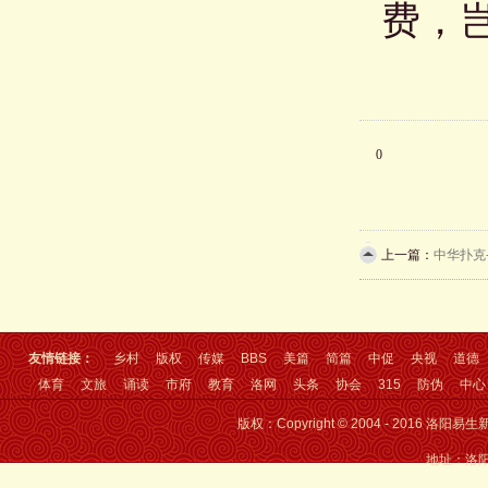
费
，
0
上一篇：
中华扑克
友情链接：
乡村
版权
传媒
BBS
美篇
简篇
中促
央视
道德
体育
文旅
诵读
市府
教育
洛网
头条
协会
315
防伪
中心
版权：Copyright © 2004 - 2016 洛
地址：洛阳