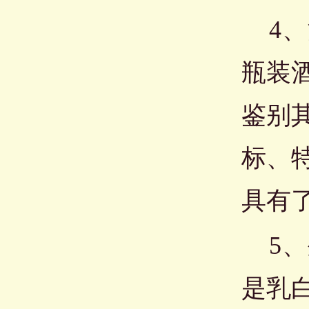
4、
瓶装
鉴别
标、
具有
5、
是乳