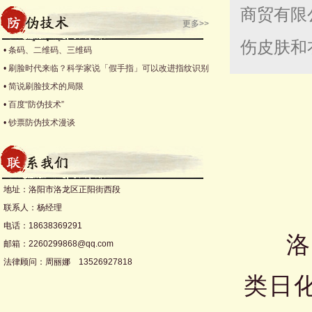
商贸有限
更多>>
伤皮肤和
•
条码、二维码、三维码
•
刷脸时代来临？科学家说「假手指」可以改进指纹识别
•
简说刷脸技术的局限
•
百度“防伪技术”
•
钞票防伪技术漫谈
地址：洛阳市洛龙区正阳街西段
联系人：杨经理
电话：18638369291
洛阳
邮箱：2260299868@qq.com
法律顾问：周丽娜 13526927818
类日