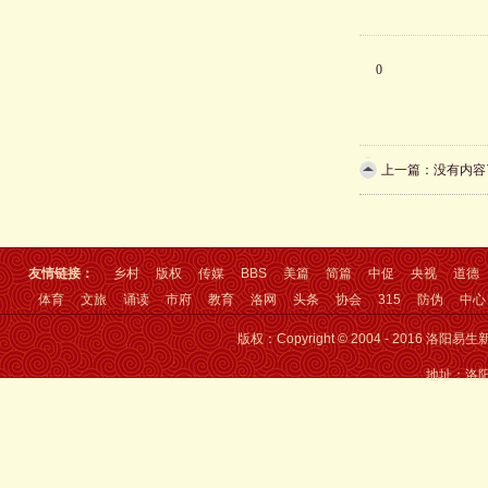
0
上一篇：没有内容
友情链接：
乡村
版权
传媒
BBS
美篇
简篇
中促
央视
道德
体育
文旅
诵读
市府
教育
洛网
头条
协会
315
防伪
中心
版权：Copyright © 2004 - 2016 洛
地址：洛阳