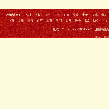
友情链接：
乡村
版权
传媒
BBS
美篇
简篇
中促
央视
道德
体育
文旅
诵读
市府
教育
洛网
头条
协会
315
防伪
中心
版权：Copyright © 2004 - 2016 洛
地址：洛阳